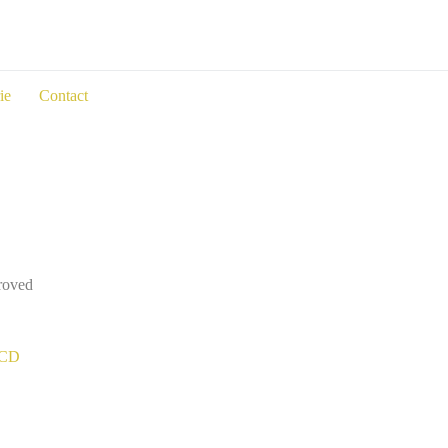
Nous s
ie
Contact
proved
T.CD